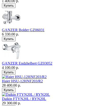
1 400.00 р.
GANZER Bolder GZ06031
6 330.00 р.
GANZER Endzhelbert GZ03052
4 100.00 р.
Haier HSU-12HNF203/R2
28 400.00 р.
Daikin FTYN20L / RYN20L
29 300.00 р.