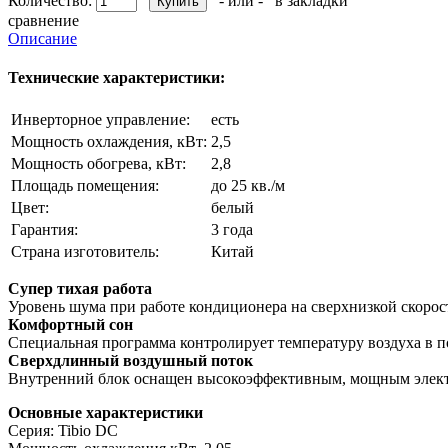
Количество:
- или -
в закладки
сравнение
Описание
Технические характеристики:
Инверторное управление:
есть
Мощность охлаждения, кВт:
2,5
Мощность обогрева, кВт:
2,8
Площадь помещения:
до 25 кв./м
Цвет:
белый
Гарантия:
3 года
Страна изготовитель:
Китай
Супер тихая работа
Уровень шума при работе кондиционера на сверхнизкой скорости
Комфортный сон
Специальная программа контролирует температуру воздуха в п
Сверхдлинный воздушный поток
Внутренний блок оснащен высокоэффективным, мощным электрод
Основные характеристики
Серия: Tibio DC