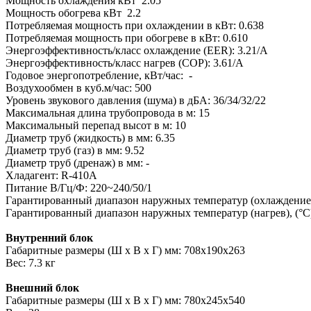
Мощность охлаждения кВт 2.05
Мощность обогрева кВт 2.2
Потребляемая мощность при охлаждении в кВт: 0.638
Потребляемая мощность при обогреве в кВт: 0.610
Энергоэффективность/класс охлаждение (EER): 3.21/A
Энергоэффективность/класс нагрев (COP): 3.61/A
Годовое энергопотребление, кВт/час: -
Воздухообмен в куб.м/час: 500
Уровень звукового давления (шума) в дБА: 36/34/32/22
Максимальная длина трубопровода в м: 15
Максимальный перепад высот в м: 10
Диаметр труб (жидкость) в мм: 6.35
Диаметр труб (газ) в мм: 9.52
Диаметр труб (дренаж) в мм: -
Хладагент: R-410A
Питание В/Гц/Ф: 220~240/50/1
Гарантированный диапазон наружных температур (охлаждение),
Гарантированный диапазон наружных температур (нагрев), (°C
Внутренний блок
Габаритные размеры (Ш х В х Г) мм: 708x190x263
Вес: 7.3 кг
Внешний блок
Габаритные размеры (Ш х В х Г) мм: 780x245x540