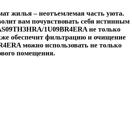
мат жилья – неотъемлемая часть уюта.
олит вам почувствовать себя истинным
а) AS09TH3HRA/1U09BR4ERA не только
акже обеспечит фильтрацию и очищение
R4ERA можно использовать не только
гового помещения.