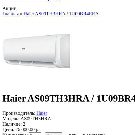
Акции
Главная
»
Haier AS09TH3HRA / 1U09BR4ERA
Haier AS09TH3HRA / 1U09BR
Производитель:
Haier
Модель:
AS09TH3HRA
Наличие:
2
Цена: 26 000.00 р.