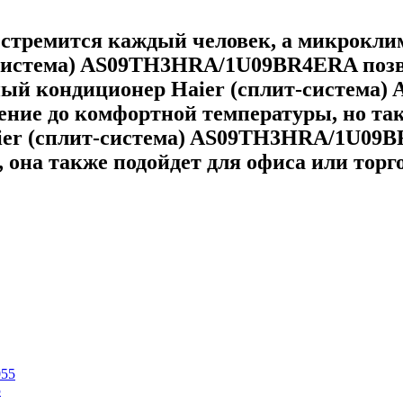
му стремится каждый человек, а микрокли
система) AS09TH3HRA/1U09BR4ERA позв
нный кондиционер Haier (сплит-систем
ение до комфортной температуры, но т
ier (сплит-система) AS09TH3HRA/1U09B
, она также подойдет для офиса или тор
5